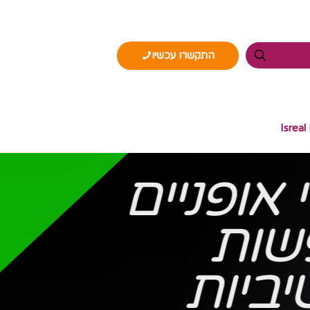
התקשרו עכשיו
Isreal
 אופניים
שות
ביות