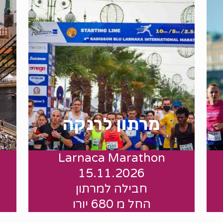
מרתון לרנקה
Larnaca Marathon
.
15.11.2026
חבילה למרתון
החל מ 680 יורו