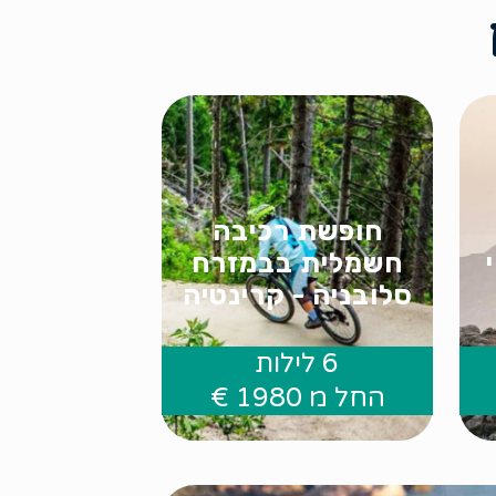
חופשת רכיבה
חשמלית בבמזרח
סלובניה - קרינטיה
6 לילות
.
החל מ 1980 €