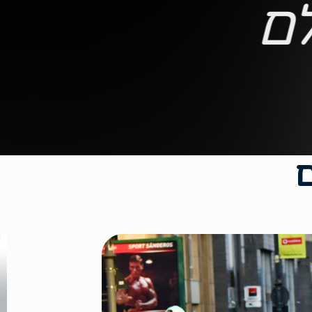
ם
לכל
הטיולים
ם