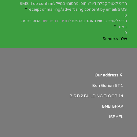
הריני לאשר קבלת דיוור\ תוכן פרסומי במייל \SMS -I do confirm
*
receipt of mailing/advertising content by email/SMS
כן
הריני לאשר שימוש באתר בהתאם
למדיניות הפרטיות
המפורסמת
באתר
*
כן
שלח >> Send
Our address
1 Ben Gurion ST
B.S.R 2 BUILDING FLOOR 14
BNEI BRAK
ISRAEL