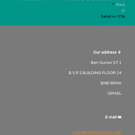
באתר
*
כן
שלח >> Send
Our address
1 Ben Gurion ST
B.S.R 2 BUILDING FLOOR 14
BNEI BRAK
ISRAEL
E-mail
sport@genesis-tours.com