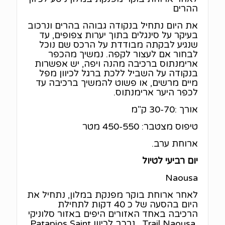
ההרים
את היום נתחיל בנקודה גבוהה בהרים ונרכוב
בעיקר על סינגלים בתוך יערות צפופים, עד
שנגיע לבקתה מבודדת על הרכס שם נוכל
לבחור אם לעצור לקפה. נמשיך מהכפר
ארימנתוס ברכיבה מהנה ויפה, יש אפשרות
בנקודה על השביל ללכת ברגל לכיוון מפל
מיים מרשים, או פשוט להמשיך ברכיבה עד
לכפר היער ארימנתוס.
אורך :30-70 ק"מ
טיפוס מצטבר: 450-550 מטר
ארוחת ערב.
יום רביעי לטיול
Naousa
לאחר ארוחת בוקר מפנקת במלון, נתחיל את
היום בהסעה של כ 40 דקות לתחילת
הרכיבה באחד האזורים היפים באזור סלוניקי
Trail Naousa , נרכב לכיוון Patapios Saint