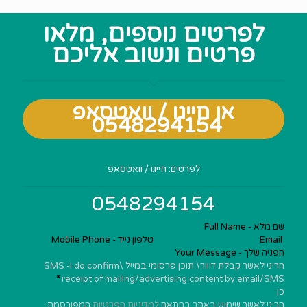
לפרטים נוספים, מלאו
פרטים ונשוב אליכם
או חייגו / וואטסאפ
0548294154
Section
לפרטים: חייגו / וואטסאפ
0548294154
הריני לאשר קבלת דיוור\ תוכן פרסומי במייל \SMS -I do confirm
*
receipt of mailing/advertising content by email/SMS
כן
הריני לאשר שימוש באתר בהתאם
למדיניות הפרטיות
המפורסמת