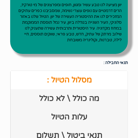
יוון מציעה לנו טבע עשיר ומגוון, חופים ומפרצונים של מי טורקיז,
הרים דרמטיים עם נופים עוצרי נשימה, שמסביבנו כפרים עתיקים
המזכירים לנו את ההיסטוריה העשירה של יוון. הטיול שלנו באזור
סלוניקי, העיר השנייה בגודלה ביוון, עיר נמל תוססת הממוקמת
במחוז מקדוניה. עיר היסטורית ותרבותית עשירה שתעניק לנו
שילוב מרתק של עתיק, חדש, טבע פראי, שווקים תוססים, חיי
לילה, טברנות, וקולינריה משובחת
תנאי החבילה :
מסלול הטיול :
מה כולל \ לא כולל
עלות הטיול
תנאי ביטול \ תשלום