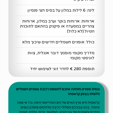
לינה: 6 לילות במלון על בסיס חצי פנסיון
ארוחות: ארוחות בוקר וערב במלון, ארוחות
צהריים במסעדה או פיקניק בהתאם לתוכנית
הטיול.(לא כלול)
כולל: אופניים חשמליים חדישים שיכוך מלא
מדריך מקומי מוסמך דובר אנגלית, צוות
לוגיסטי מקומי.
תוספת 280 € לחדר זוגי לשימוש יחיד
גנסיס ספורט מזמינה אתכם לחופשת רכיבת אופניים חשמליים
חלומית בצפון קרואטיה
קרואטיה היא ארץ האיים של הים האדריאטי היפה, וכל אי שונה
ומיוחד. בנינו עבורכם מסלולי רכיבה מדהימים שישלבו נופים
נהדרים ומשתנים של עצי חורש, מסלעות, הרים, נחלים, חופים