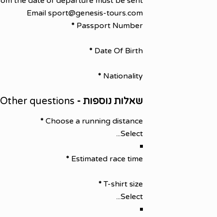
rom the date of departure must be sent
Email sport@genesis-tours.com
*
Passport Number
*
Date Of Birth
*
Nationality
שאלות נוספות -
Other questions
*
Choose a running distance
*
Estimated race time
*
T-shirt size