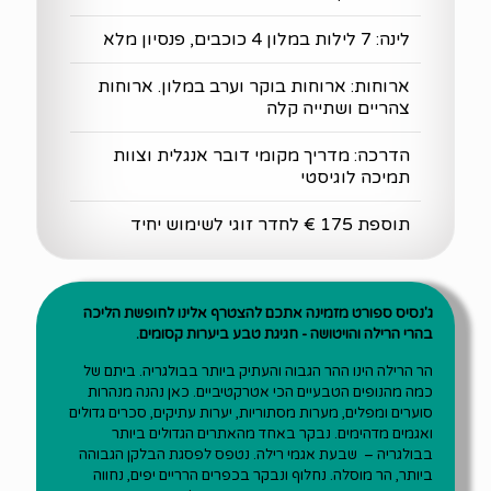
לינה: 7 לילות במלון 4 כוכבים, פנסיון מלא
ארוחות: ארוחות בוקר וערב במלון. ארוחות
צהריים ושתייה קלה
הדרכה: מדריך מקומי דובר אנגלית וצוות
תמיכה לוגיסטי
תוספת 175 € לחדר זוגי לשימוש יחיד
ג'נסיס ספורט מזמינה אתכם להצטרף אלינו לחופשת הליכה
בהרי הרילה והויטושה - חגיגת טבע ביערות קסומים.
הר הרילה הינו ההר הגבוה והעתיק ביותר בבולגריה. ביתם של
כמה מהנופים הטבעיים הכי אטרקטיביים. כאן נהנה מנהרות
סוערים ומפלים, מערות מסתוריות, יערות עתיקים, סכרים גדולים
ואגמים מדהימים. נבקר באחד מהאתרים הגדולים ביותר
בבולגריה – שבעת אגמי רילה. נטפס לפסגת הבלקן הגבוהה
ביותר, הר מוסלה. נחלוף ונבקר בכפרים הרריים יפים, נחווה