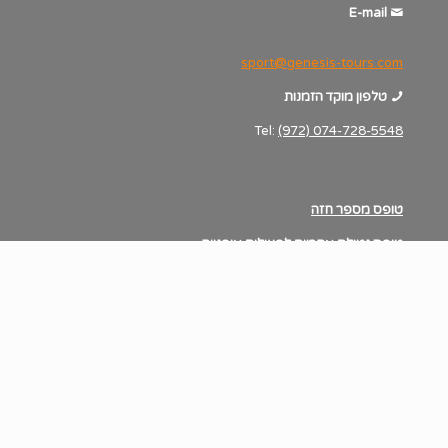
E-mail
sport@genesis-tours.com
טלפון מוקד הזמנות
Tel:
(972) 074-728-5548
טופס מספר חזה
טופס נטילת אחריות לפעילות אופניים
דף הבית
אודותינו
צור קשר
הצהרת נגישות
מדיניות פרטיות