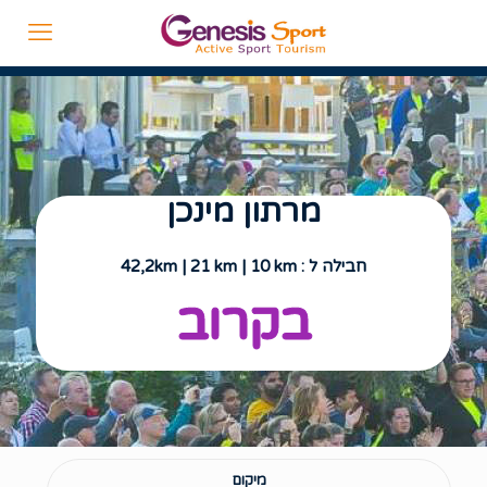
מרתון מינכן
חבילה ל : 42,2km | 21 km | 10 km
בקרוב
מיקום