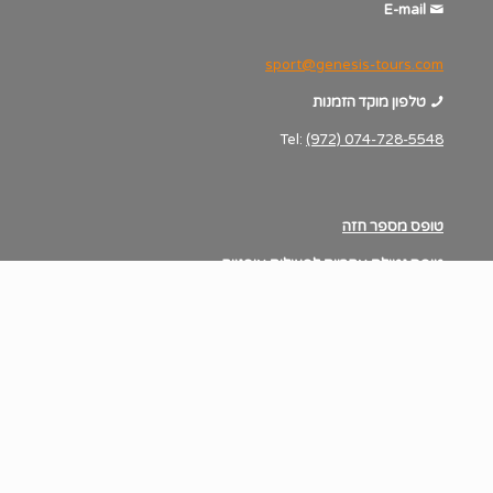
E-mail
sport@genesis-tours.com
טלפון מוקד הזמנות
Tel:
(972) 074-728-5548
טופס מספר חזה
טופס נטילת אחריות לפעילות אופניים
דף הבית
אודותינו
צור קשר
הצהרת נגישות
מדיניות פרטיות
תנאים כללים