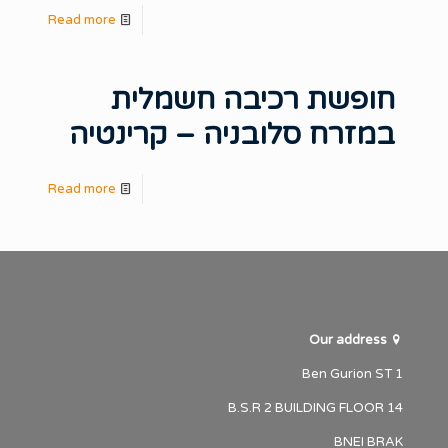
-
Read more
חופשת
רכיבה
חופשת רכיבה חשמלית
חשמלית
במזרח סלובניה – קרינטיה
במערב
סלובניה
-
Read more
משולש
חופשת
הגבולות
רכיבה
איטליה
חשמלית
ואוסטריה
במזרח
סלובניה
Our address
–
1 Ben Gurion ST
קרינטיה
B.S.R 2 BUILDING FLOOR 14
BNEI BRAK